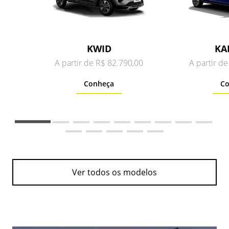
KWID
KA
A partir de R$ 82.790,00
A partir d
Conheça
Co
Ver todos os modelos