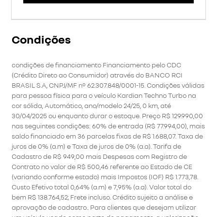
Condições
condições de financiamento Financiamento pelo CDC
(Crédito Direto ao Consumidor) através do BANCO RCI
BRASIL S.A, CNPJ/MF nº 62.307.848/0001-15. Condições válidas
para pessoa física para o veículo Kardian Techno Turbo na
cor sólida, Automático, ano/modelo 24/25, 0 km, até
30/04/2025 ou enquanto durar o estoque. Preço R$ 129.990,00
nas seguintes condições: 60% de entrada (R$ 77.994,00), mais
saldo financiado em 36 parcelas fixas de R$ 1.688,07. Taxa de
juros de 0% (a.m) e Taxa de juros de 0% (a.a). Tarifa de
Cadastro de R$ 949,00 mais Despesas com Registro de
Contrato no valor de R$ 500,46 referente ao Estado de CE
(variando conforme estado) mais Impostos (IOF) R$ 1.773,78.
Custo Efetivo total 0,64% (a.m) e 7,95% (a.a). Valor total do
bem R$ 138.764,52; Frete incluso. Crédito sujeito a análise e
aprovação de cadastro.. Para clientes que desejam utilizar