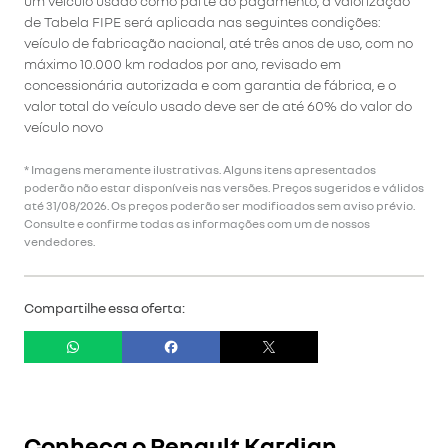
um veículo usado como parte do pagamento, a valorização
de Tabela FIPE será aplicada nas seguintes condições:
veículo de fabricação nacional, até três anos de uso, com no
máximo 10.000 km rodados por ano, revisado em
concessionária autorizada e com garantia de fábrica, e o
valor total do veículo usado deve ser de até 60% do valor do
veículo novo
* Imagens meramente ilustrativas. Alguns itens apresentados
poderão não estar disponíveis nas versões. Preços sugeridos e válidos
até 31/08/2026. Os preços poderão ser modificados sem aviso prévio.
Consulte e confirme todas as informações com um de nossos
vendedores.
Compartilhe essa oferta:
Conheça o
Renault Kardian