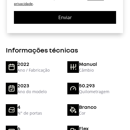
privacidade
.
Enviar
Informações técnicas
2022
Manual
Ano / Fabricação
Câmbio
2023
50.293
Ano do modelo
Quilometragem
4
Branco
N° de portas
Cor
6
Flex