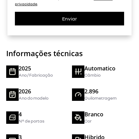
privacidade
.
Enviar
Informações técnicas
2025
Automatico
Ano / Fabricação
Câmbio
2026
2.896
Ano do modelo
Quilometragem
4
Branco
N° de portas
Cor
3
Hibrido